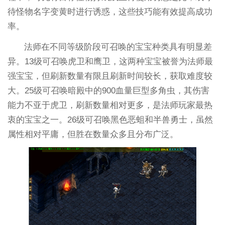
待怪物名字变黄时进行诱惑，这些技巧能有效提高成功
率。
法师在不同等级阶段可召唤的宝宝种类具有明显差
异。13级可召唤虎卫和鹰卫，这两种宝宝被誉为法师最
强宝宝，但刷新数量有限且刷新时间较长，获取难度较
大。25级可召唤暗殿中的900血量巨型多角虫，其伤害
能力不亚于虎卫，刷新数量相对更多，是法师玩家最热
衷的宝宝之一。26级可召唤黑色恶蛆和半兽勇士，虽然
属性相对平庸，但胜在数量众多且分布广泛。